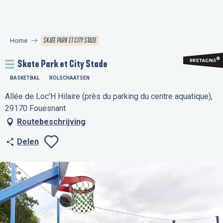
Aller
au
contenu
SKATE PARK ET CITY STADE
Home
principal
Skate Park et City Stade
BASKETBAL
ROLSCHAATSEN
Allée de Loc'H Hilaire (près du parking du centre aquatique),
29170 Fouesnant
Routebeschrijving
Delen
Ajouter aux favo