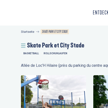
Aller
au
ENTDECK
contenu
principal
SKATE PARK ET CITY STADE
Startseite
Skate Park et City Stade
BASKETBALL
ROLLSCHUHLAUFEN
Allée de Loc'H Hilaire (près du parking du centre a