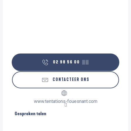
02 98 56 00
▒▒
CONTACTEER ONS
www.tentations-fouesnant.com
Gesproken talen
Gesproken talen