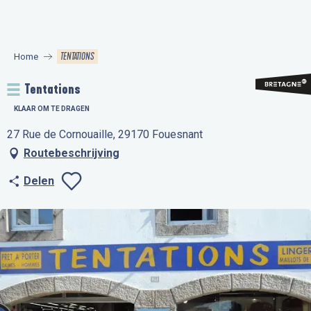
Aller
au
contenu
TENTATIONS
Home
principal
Tentations
KLAAR OM TE DRAGEN
27 Rue de Cornouaille, 29170 Fouesnant
Routebeschrijving
Delen
Ajouter aux favo