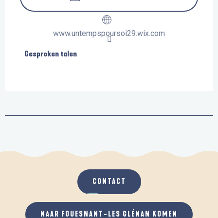
www.untempspoursoi29.wix.com
Gesproken talen
Gesproken talen
CONTACT
NAAR FOUESNANT-LES GLÉNAN KOMEN