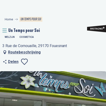
Aller
au
contenu
UN TEMPS POUR SOI
Home
principal
Un Temps pour Soi
WELZIJN
COSMETICA
3 Rue de Cornouaille, 29170 Fouesnant
Routebeschrijving
Delen
Ajouter aux favo