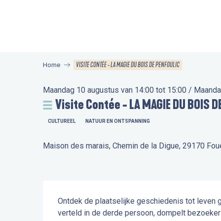
Aller
au
contenu
principal
VISITE CONTÉE - LA MAGIE DU BOIS DE PENFOULIC
Home
Maandag 10 augustus van 14:00 tot 15:00 / Maandag 
Visite Contée - LA MAGIE DU BOIS 
CULTUREEL
NATUUR EN ONTSPANNING
Maison des marais, Chemin de la Digue, 29170 Fou
Beschrijving
Ontdek de plaatselijke geschiedenis tot leven ge
verteld in de derde persoon, dompelt bezoekers