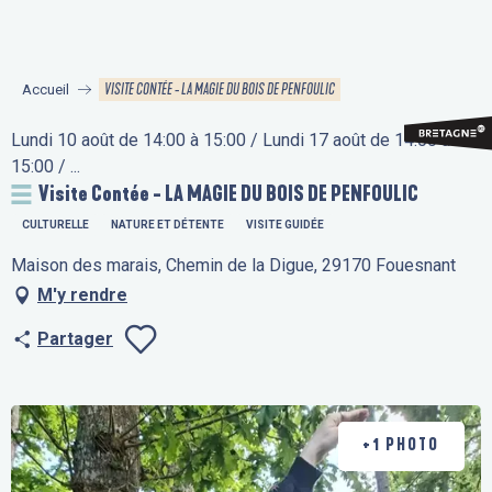
Aller
au
contenu
VISITE CONTÉE - LA MAGIE DU BOIS DE PENFOULIC
Accueil
principal
Lundi 10 août de 14:00 à 15:00 / Lundi 17 août de 14:00 à
15:00 / ...
Visite Contée - LA MAGIE DU BOIS DE PENFOULIC
CULTURELLE
NATURE ET DÉTENTE
VISITE GUIDÉE
Maison des marais, Chemin de la Digue, 29170 Fouesnant
M'y rendre
Partager
Ajouter aux fav
+1 PHOTO