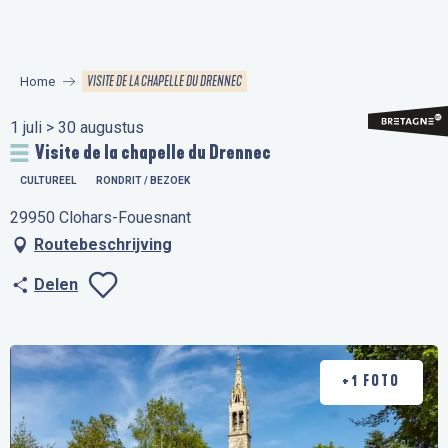
Aller
au
contenu
VISITE DE LA CHAPELLE DU DRENNEC
Home
principal
1 juli > 30 augustus
Visite de la chapelle du Drennec
CULTUREEL
RONDRIT / BEZOEK
29950 Clohars-Fouesnant
Routebeschrijving
Delen
Ajouter aux favo
+1 FOTO