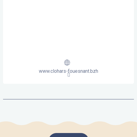
www.clohars-fouesnant.bzh