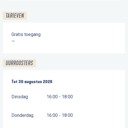
TARIEVEN
Gratis toegang
—
UURROOSTERS
Vanaf
Tot
30 augustus 2026
1 juli 2026
tot
30 augustus 2026
Dinsdag
16:00 - 18:00
Donderdag
16:00 - 18:00