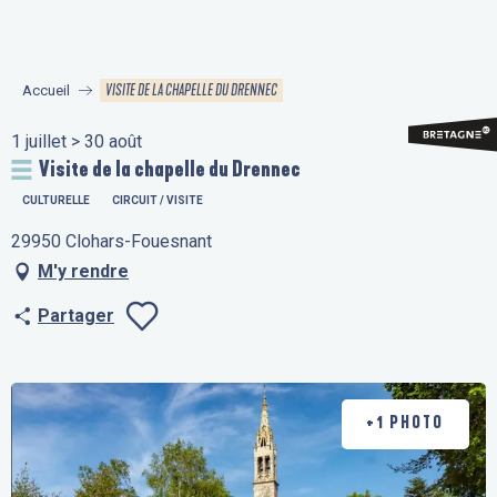
Aller
au
contenu
VISITE DE LA CHAPELLE DU DRENNEC
Accueil
principal
1 juillet > 30 août
Visite de la chapelle du Drennec
CULTURELLE
CIRCUIT / VISITE
29950 Clohars-Fouesnant
M'y rendre
Partager
Ajouter aux fav
+1 PHOTO