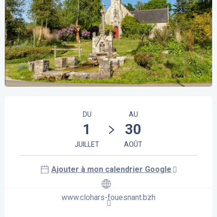
Ouverture et coordonnées
DU
AU
1
30
JUILLET
AOÛT
Ajouter à mon calendrier Google
www.clohars-fouesnant.bzh