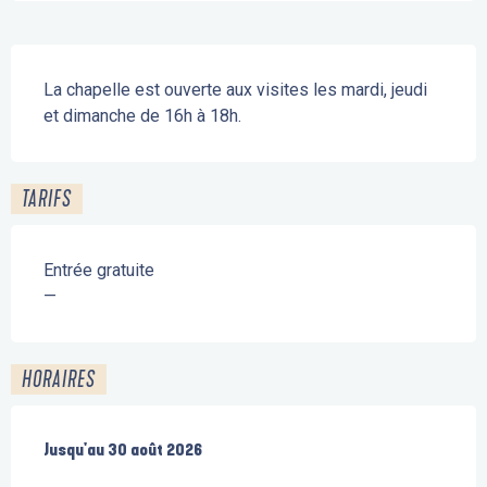
Description
La chapelle est ouverte aux visites les mardi, jeudi 
et dimanche de 16h à 18h.
TARIFS
Entrée gratuite
—
HORAIRES
Du
Jusqu'au
1 juillet 2026
30 août 2026
au
30 août 2026