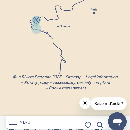
©La Riviera Bretonne 2025
Site map
Legal information
Privacy policy
Accessibility: partially compliant
Cookie management
MENU
s
Webcams
Tides
Webcams
Agenda
Brochures
Agenda
Brochures
FAQ
Contact
FAQ
Contact