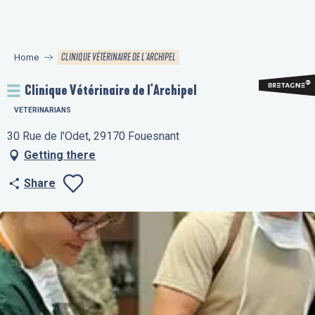
Aller
au
contenu
CLINIQUE VÉTÉRINAIRE DE L'ARCHIPEL
Home
principal
Clinique Vétérinaire de l'Archipel
VETERINARIANS
30 Rue de l'Odet, 29170 Fouesnant
Getting there
Share
Ajouter aux favo