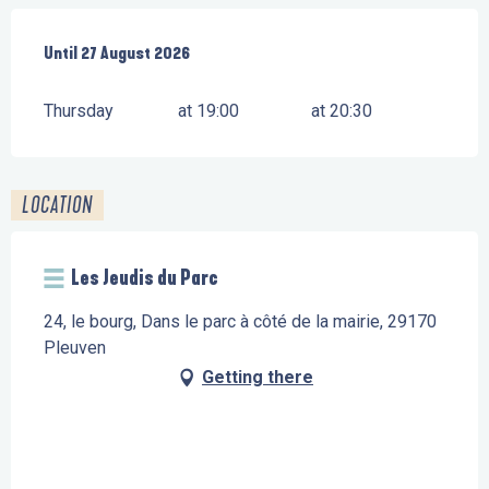
From
Until
27 August 2026
2 July 2026
until
27 August 2026
Thursday
at 19:00
at 20:30
LOCATION
Les Jeudis du Parc
24, le bourg, Dans le parc à côté de la mairie, 29170
Pleuven
Getting there