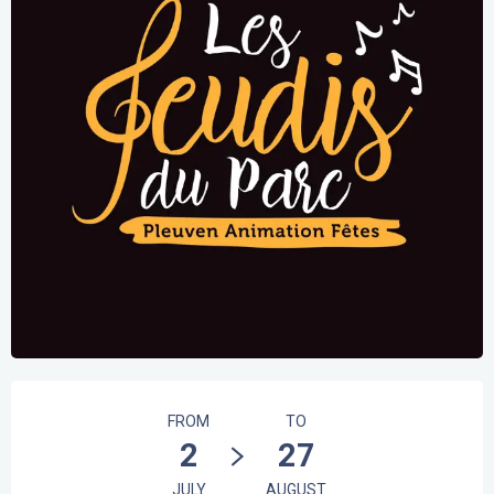
Opening hours & contact details
FROM
TO
2
27
JULY
AUGUST