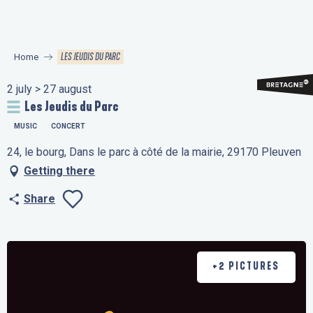
Aller
au
contenu
LES JEUDIS DU PARC
Home
principal
2 july > 27 august
Les Jeudis du Parc
MUSIC
CONCERT
24, le bourg, Dans le parc à côté de la mairie, 29170 Pleuven
Getting there
Share
Ajouter aux favo
+2 PICTURES