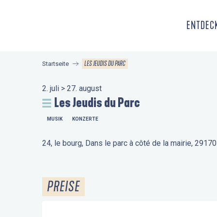
Aller
au
ENTDECK
contenu
principal
LES JEUDIS DU PARC
Startseite
2. juli > 27. august
Les Jeudis du Parc
MUSIK
KONZERTE
24, le bourg, Dans le parc à côté de la mairie, 2917
PREISE