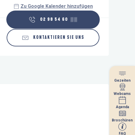
Zu Google Kalender hinzufügen
02 98 54 60
▒▒
KONTAKTIEREN SIE UNS
Gezeiten
Gezeiten
Webcams
Webcams
Agenda
Agenda
Broschüren
Broschüren
FAQ
FAQ