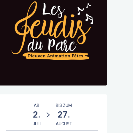
Öffnungszeiten & Kontaktdaten
AB
BIS ZUM
2.
27.
JULI
AUGUST