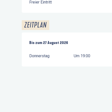
Freier Eintritt
ZEITPLAN
vom
Bis zum
2 Juli 2026
27 August 2026
bis zum
27 August 2026
Donnerstag
Um 19:00