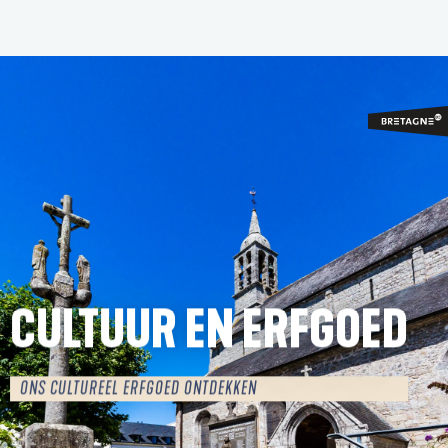
Aller
au
contenu
principal
CULTUUR EN ERFGOED
ONS CULTUREEL ERFGOED ONTDEKKEN