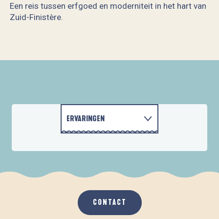
Een reis tussen erfgoed en moderniteit in het hart van
Zuid-Finistère.
Parc et jardins du Domaine de l'Orangerie de Lanniron
Musée de Pont-Aven
Les Archi Kurieux
Domaines et Musées Départementaux du Finistère
ERVARINGEN
CORNWALL
ACTIVITEITEN
ACCOMMODATIE
CONTACT
GASTRONOMIE