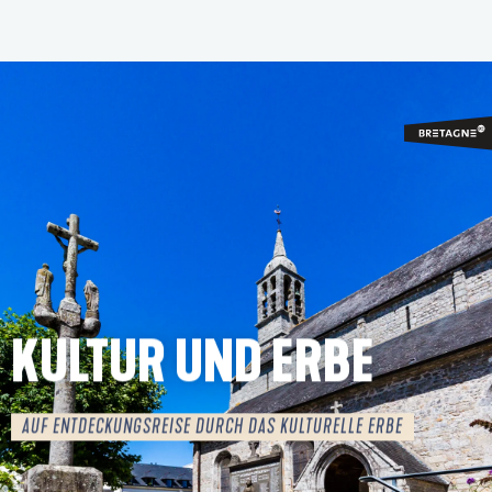
Aller
au
contenu
principal
KULTUR UND ERBE
AUF ENTDECKUNGSREISE DURCH DAS KULTURELLE ERBE