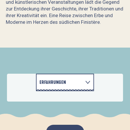
und künstlerischen Veranstaltungen lädt die Gegend
zur Entdeckung ihrer Geschichte, ihrer Traditionen und
ihrer Kreativität ein. Eine Reise zwischen Erbe und
Moderne im Herzen des südlichen Finistère.
Abbaye du Relec
Musée Départemental Breton
Domaine de Boutiguéry
Église Saint-Pierre et Saint-Paul
Domaines et Musées Départementaux du Finistère
Manoir du Stang
ERFAHRUNGEN
Fontaine de Kerbader & l'affaire Nédellec
Abbaye de Daoulas
WOHNMOBILSTELLPLÄTZE
AKTIVITÄTEN
Manoir de Kernault
Domaine de Trévarez
Chapelle Sainte-Anne
UNTERKÜNFTE
70.8 un musée pour l'Océan