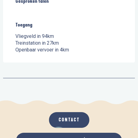
Gesproken talen
Gesproken talen
Toegang
Toegang
Vliegveld in 94km
Treinstation in 27km
Openbaar vervoer in 4km
CONTACT