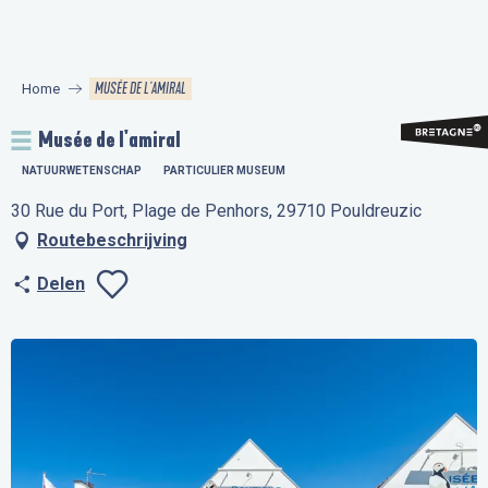
Aller
au
contenu
MUSÉE DE L'AMIRAL
Home
principal
Musée de l'amiral
NATUURWETENSCHAP
PARTICULIER MUSEUM
30 Rue du Port, Plage de Penhors, 29710 Pouldreuzic
Routebeschrijving
Delen
Ajouter aux favo