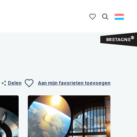
Zoek op
Voir les favoris
Delen
Aan mijn favorieten toevoegen
Ajouter aux favo