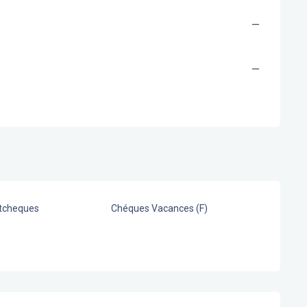
—
—
stcheques
Chéques Vacances (F)