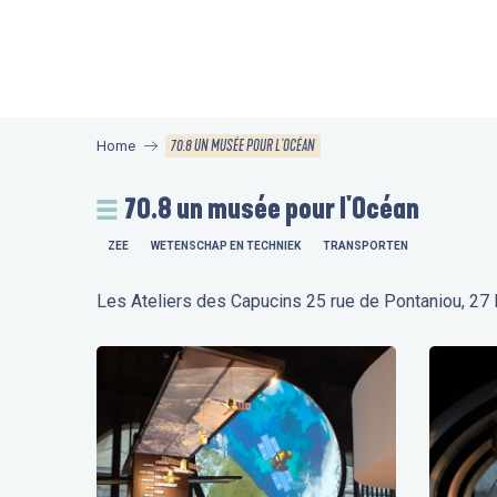
Aller
au
contenu
principal
70.8 UN MUSÉE POUR L'OCÉAN
Home
70.8 un musée pour l'Océan
ZEE
WETENSCHAP EN TECHNIEK
TRANSPORTEN
Les Ateliers des Capucins 25 rue de Pontaniou, 27