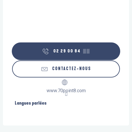
02 29 00 84
▒▒
CONTACTEZ-NOUS
www.70point8.com
Langues parlées
Langues parlées