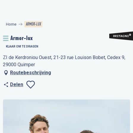
Aller
au
contenu
ARMOR-LUX
Home
principal
Armor-lux
KLAAR OM TE DRAGEN
ZI de Kerdroniou Ouest, 21-23 rue Louison Bobet, Cedex 9,
29000 Quimper
Routebeschrijving
Delen
Ajouter aux favo