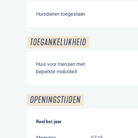
Huisdieren toegestaan
TOEGANKELIJKHEID
Huis voor mensen met
beperkte mobiliteit
OPENINGSTIJDEN
Heel het jaar
Heel het jaar
Maandag
07:15