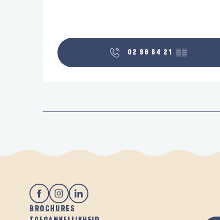
02 98 64 21
▒▒
BROCHURES
TOEGANKELIJKHEID