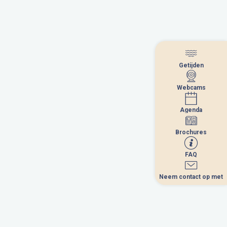
Getijden
Getijden
Webcams
Webcams
Agenda
Agenda
Brochures
Brochures
FAQ
FAQ
Neem contact op met
Neem contact op met