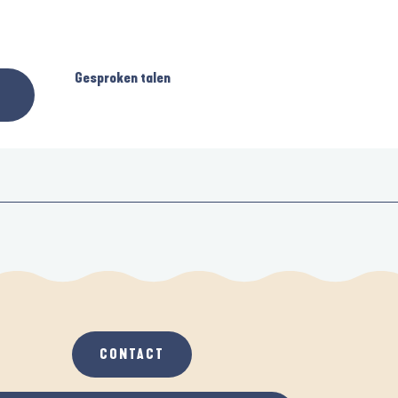
Gesproken talen
Gesproken talen
CONTACT