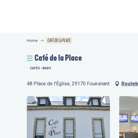
Aller
au
contenu
principal
CAFÉ DE LA PLACE
Home
Café de la Place
CAFÉS - BARS
48 Place de l'Église, 29170 Fouesnant
Routeb