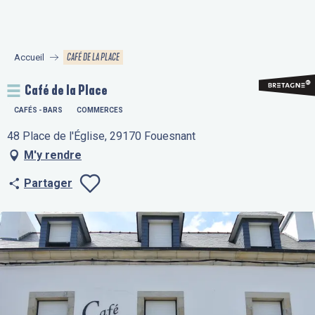
Aller
au
contenu
CAFÉ DE LA PLACE
Accueil
principal
Café de la Place
CAFÉS - BARS
COMMERCES
48 Place de l'Église, 29170 Fouesnant
M'y rendre
Partager
Ajouter aux fav