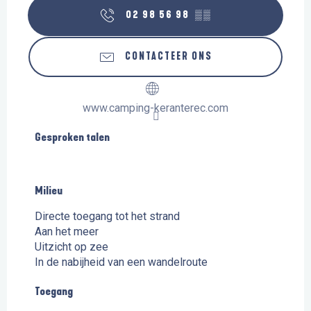
02 98 56 98
▒▒
CONTACTEER ONS
www.camping-keranterec.com
Gesproken talen
Gesproken talen
Milieu
Milieu
Directe toegang tot het strand
Aan het meer
Uitzicht op zee
In de nabijheid van een wandelroute
Toegang
Toegang