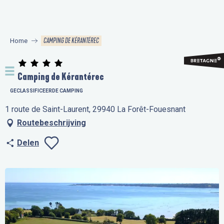
Aller
au
contenu
CAMPING DE KÉRANTÉREC
Home
principal
Camping de Kérantérec
GECLASSIFICEERDE CAMPING
1 route de Saint-Laurent, 29940 La Forêt-Fouesnant
Routebeschrijving
Delen
Ajouter aux favo