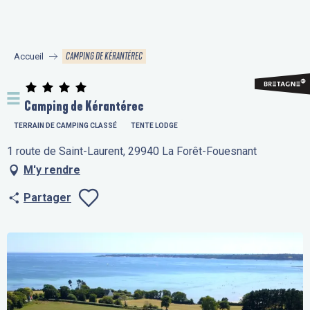
Aller
au
contenu
CAMPING DE KÉRANTÉREC
Accueil
principal
Camping de Kérantérec
TERRAIN DE CAMPING CLASSÉ
TENTE LODGE
1 route de Saint-Laurent, 29940 La Forêt-Fouesnant
M'y rendre
Partager
Ajouter aux fav