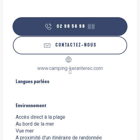
02 98 56 98
▒▒
CONTACTEZ-NOUS
www.camping-keranterec.com
Langues parlées
Langues parlées
Environnement
Environnement
Accès direct à la plage
Au bord de la mer
Vue mer
A proximité d'un itinéraire de randonnée