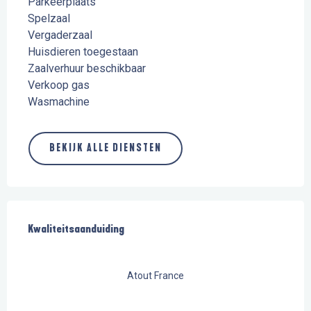
Parkeerplaats
Spelzaal
Vergaderzaal
Huisdieren toegestaan
Zaalverhuur beschikbaar
Verkoop gas
Wasmachine
BEKIJK ALLE DIENSTEN
Dienstverlening
Kwaliteitsaanduiding
Kwaliteitsaanduiding
Atout France