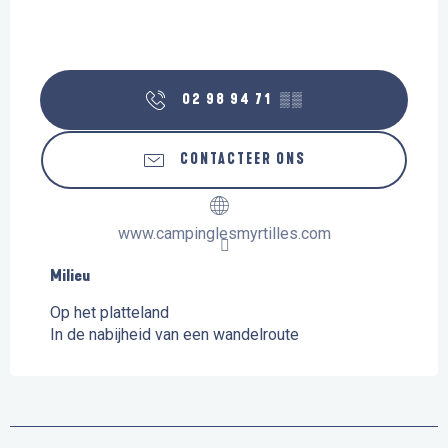
02 98 94 71
▒▒
CONTACTEER ONS
www.campinglesmyrtilles.com
Milieu
Milieu
Op het platteland
In de nabijheid van een wandelroute