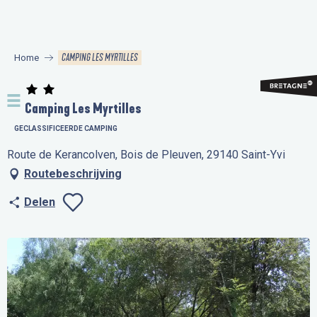
Aller
au
contenu
CAMPING LES MYRTILLES
Home
principal
Camping Les Myrtilles
GECLASSIFICEERDE CAMPING
Route de Kerancolven, Bois de Pleuven, 29140 Saint-Yvi
Routebeschrijving
Delen
Ajouter aux favo