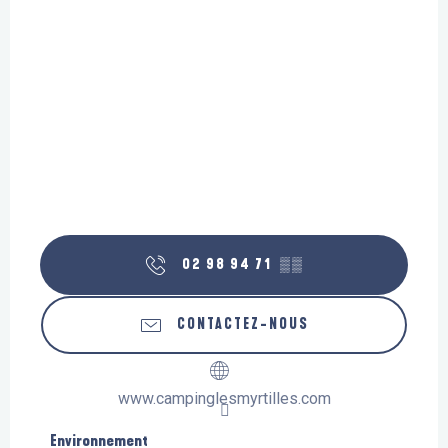
02 98 94 71
▒▒
CONTACTEZ-NOUS
www.campinglesmyrtilles.com
Environnement
Environnement