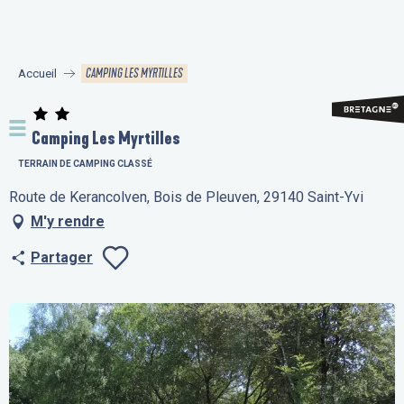
Aller
au
contenu
CAMPING LES MYRTILLES
Accueil
principal
Camping Les Myrtilles
TERRAIN DE CAMPING CLASSÉ
Route de Kerancolven, Bois de Pleuven, 29140 Saint-Yvi
M'y rendre
Partager
Ajouter aux fav