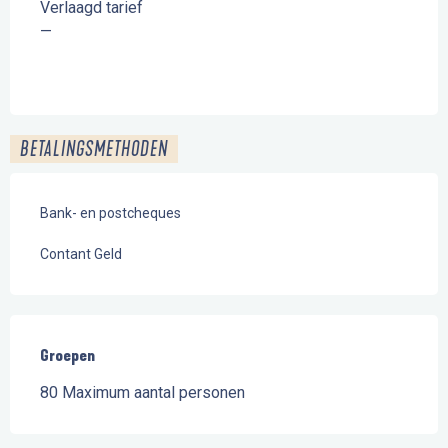
Verlaagd tarief
—
BETALINGSMETHODEN
Bank- en postcheques
Contant Geld
Groepen
Groepen
80 Maximum aantal personen