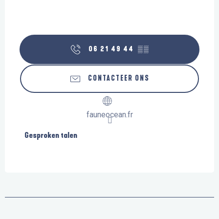
06 21 49 44
▒▒
CONTACTEER ONS
fauneocean.fr
Gesproken talen
Gesproken talen