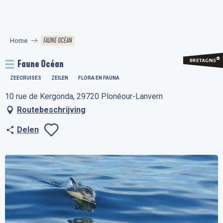
Aller
au
contenu
FAUNE OCÉAN
Home
principal
Faune Océan
ZEECRUISES
ZEILEN
FLORA EN FAUNA
10 rue de Kergonda, 29720 Plonéour-Lanvern
Routebeschrijving
Delen
Ajouter aux favo