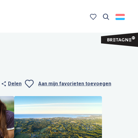
Zoek op
Voir les favoris
Delen
Aan mijn favorieten toevoegen
Ajouter aux favo