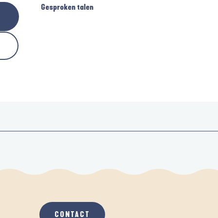
Gesproken talen
Gesproken talen
CONTACT