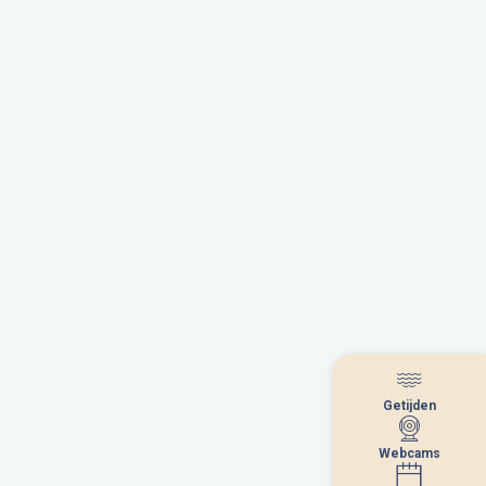
Getijden
Getijden
Webcams
Webcams