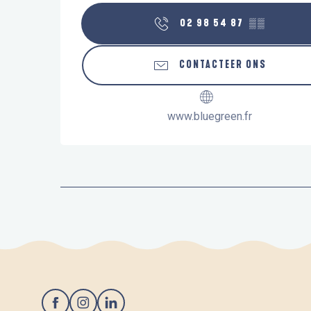
02 98 54 87
▒▒
CONTACTEER ONS
www.bluegreen.fr