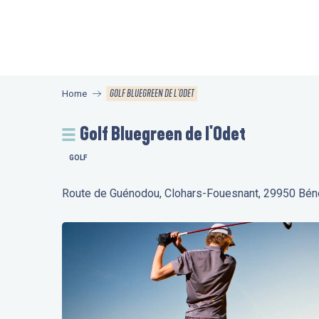
Aller
au
contenu
principal
GOLF BLUEGREEN DE L'ODET
Home
Golf Bluegreen de l'Odet
GOLF
Route de Guénodou, Clohars-Fouesnant, 29950 Bén