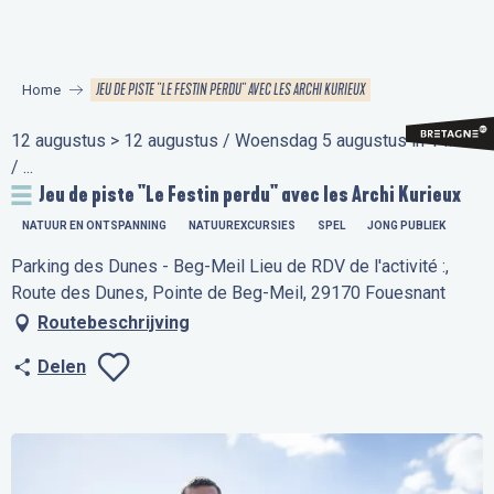
Aller
au
contenu
JEU DE PISTE "LE FESTIN PERDU" AVEC LES ARCHI KURIEUX
Home
principal
12 augustus > 12 augustus / Woensdag 5 augustus in 14:00
/ ...
Jeu de piste "Le Festin perdu" avec les Archi Kurieux
NATUUR EN ONTSPANNING
NATUUREXCURSIES
SPEL
JONG PUBLIEK
Parking des Dunes - Beg-Meil Lieu de RDV de l'activité :,
Route des Dunes, Pointe de Beg-Meil, 29170 Fouesnant
Routebeschrijving
Delen
Ajouter aux favo