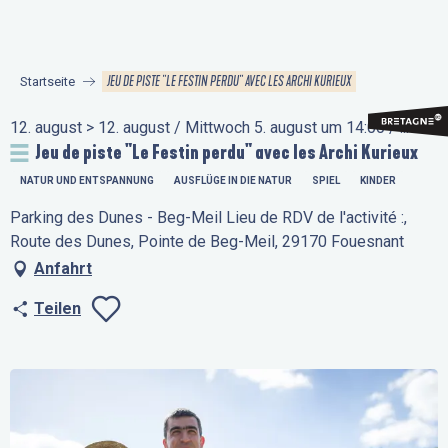
Aller
au
contenu
JEU DE PISTE "LE FESTIN PERDU" AVEC LES ARCHI KURIEUX
Startseite
principal
12. august > 12. august / Mittwoch 5. august um 14:00 / ...
Jeu de piste "Le Festin perdu" avec les Archi Kurieux
NATUR UND ENTSPANNUNG
AUSFLÜGE IN DIE NATUR
SPIEL
KINDER
Parking des Dunes - Beg-Meil Lieu de RDV de l'activité :,
Route des Dunes, Pointe de Beg-Meil, 29170 Fouesnant
Anfahrt
Teilen
Ajouter aux favo