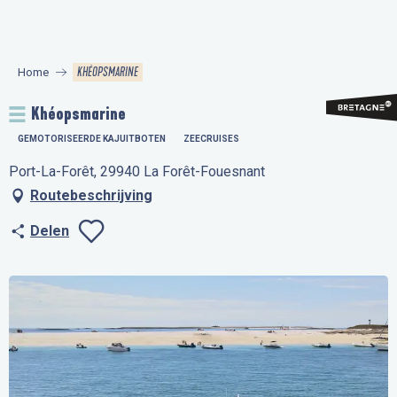
Aller
au
contenu
KHÉOPSMARINE
Home
principal
Khéopsmarine
GEMOTORISEERDE KAJUITBOTEN
ZEECRUISES
Port-La-Forêt, 29940 La Forêt-Fouesnant
Routebeschrijving
Delen
Ajouter aux favo