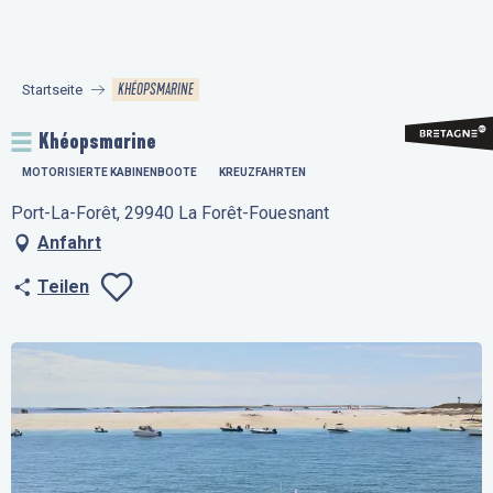
Aller
au
contenu
KHÉOPSMARINE
Startseite
principal
Khéopsmarine
MOTORISIERTE KABINENBOOTE
KREUZFAHRTEN
Port-La-Forêt, 29940 La Forêt-Fouesnant
Anfahrt
Teilen
Ajouter aux favo