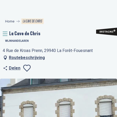
Aller
au
contenu
LA CAVE DE CHRIS
Home
principal
La Cave de Chris
WIJNHANDELAREN
4 Rue de Kroas Prenn, 29940 La Forêt-Fouesnant
Routebeschrijving
Delen
Ajouter aux favo