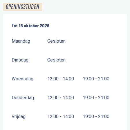
OPENINGSTIJDEN
Vanaf
Tot
15 oktober 2026
28 maart 2026
tot
15 oktober 2026
Maandag
Gesloten
Dinsdag
Gesloten
Woensdag
12:00 - 14:00
19:00 - 21:00
Donderdag
12:00 - 14:00
19:00 - 21:00
Vrijdag
12:00 - 14:00
19:00 - 21:00