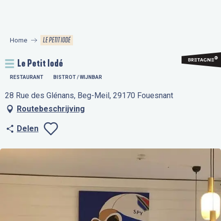
Aller
au
contenu
LE PETIT IODÉ
Home
principal
Le Petit Iodé
RESTAURANT
BISTROT / WIJNBAR
28 Rue des Glénans, Beg-Meil, 29170 Fouesnant
Routebeschrijving
Delen
Ajouter aux favo