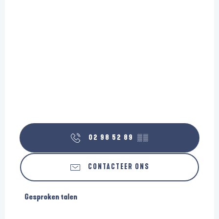
02 98 52 89
▒▒
CONTACTEER ONS
Gesproken talen
Gesproken talen