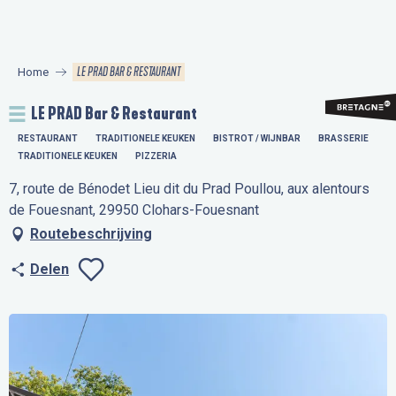
Aller
au
contenu
LE PRAD BAR & RESTAURANT
Home
principal
LE PRAD Bar & Restaurant
RESTAURANT
TRADITIONELE KEUKEN
BISTROT / WIJNBAR
BRASSERIE
TRADITIONELE KEUKEN
PIZZERIA
7, route de Bénodet Lieu dit du Prad Poullou, aux alentours
de Fouesnant, 29950 Clohars-Fouesnant
Routebeschrijving
Delen
Ajouter aux favo