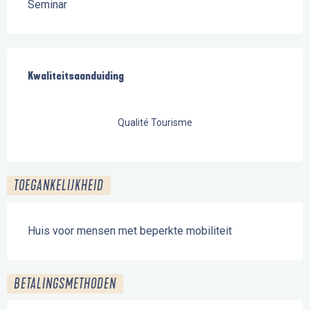
Seminar
Dienstverlening
Kwaliteitsaanduiding
Kwaliteitsaanduiding
Qualité Tourisme
TOEGANKELIJKHEID
Huis voor mensen met beperkte mobiliteit
BETALINGSMETHODEN