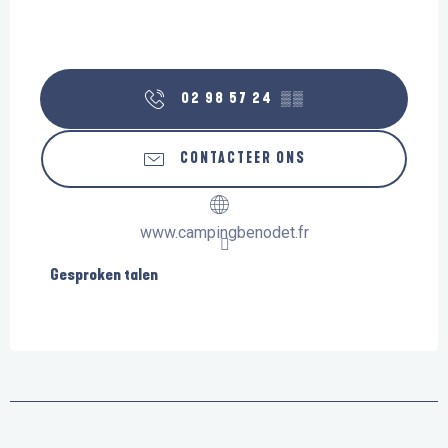
02 98 57 24
▒▒
CONTACTEER ONS
www.campingbenodet.fr
Gesproken talen
Gesproken talen