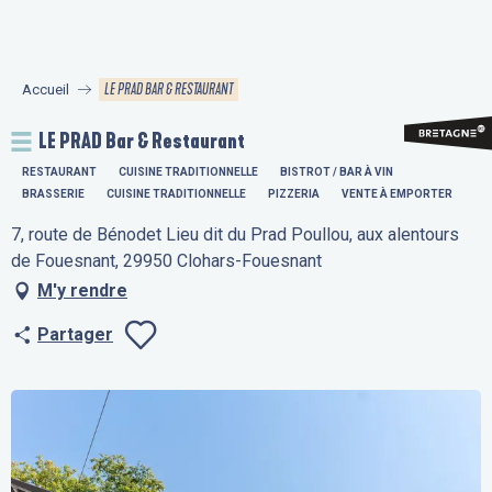
Aller
au
contenu
LE PRAD BAR & RESTAURANT
Accueil
principal
LE PRAD Bar & Restaurant
RESTAURANT
CUISINE TRADITIONNELLE
BISTROT / BAR À VIN
BRASSERIE
CUISINE TRADITIONNELLE
PIZZERIA
VENTE À EMPORTER
7, route de Bénodet Lieu dit du Prad Poullou, aux alentours
de Fouesnant, 29950 Clohars-Fouesnant
M'y rendre
Partager
Ajouter aux fav