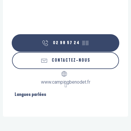
02 98 57 24
▒▒
CONTACTEZ-NOUS
www.campingbenodet.fr
Langues parlées
Langues parlées