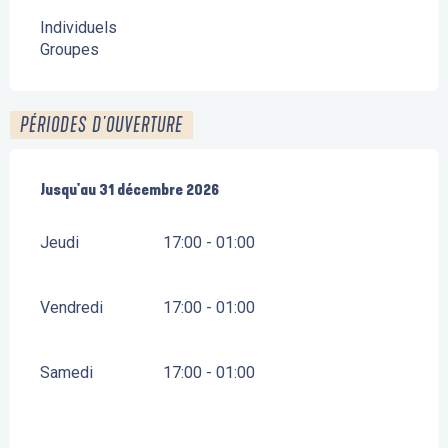
Individuels
Groupes
PÉRIODES D'OUVERTURE
Du
Jusqu'au
5 mars 2026
31 décembre 2026
au
31 décembre 2026
Jeudi
17:00 - 01:00
Vendredi
17:00 - 01:00
Samedi
17:00 - 01:00