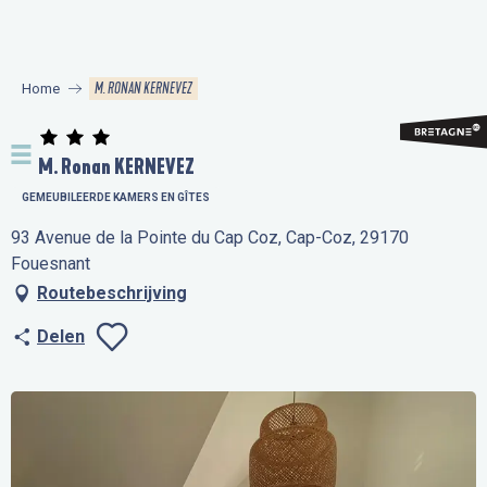
Aller
au
contenu
M. RONAN KERNEVEZ
Home
principal
M. Ronan KERNEVEZ
GEMEUBILEERDE KAMERS EN GÎTES
93 Avenue de la Pointe du Cap Coz, Cap-Coz, 29170
Fouesnant
Routebeschrijving
Delen
Ajouter aux favo