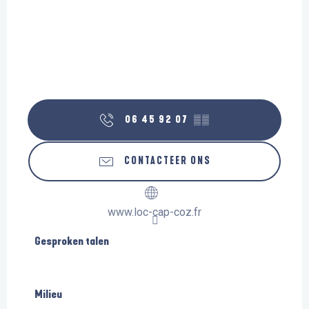
06 45 92 07
▒▒
CONTACTEER ONS
www.loc-cap-coz.fr
Gesproken talen
Gesproken talen
Milieu
Milieu