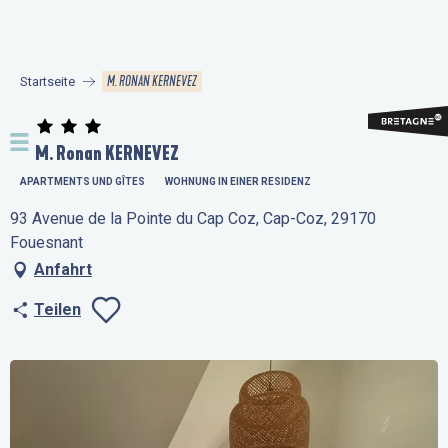
Aller
au
contenu
M. RONAN KERNEVEZ
Startseite
principal
M. Ronan KERNEVEZ
APARTMENTS UND GÎTES
WOHNUNG IN EINER RESIDENZ
93 Avenue de la Pointe du Cap Coz, Cap-Coz, 29170
Fouesnant
Anfahrt
Teilen
Ajouter aux favo