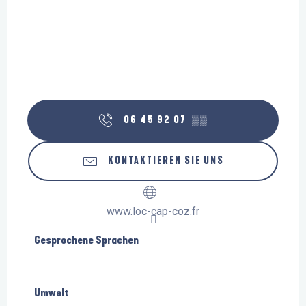
06 45 92 07
▒▒
KONTAKTIEREN SIE UNS
www.loc-cap-coz.fr
Gesprochene Sprachen
Gesprochene Sprachen
Umwelt
Umwelt