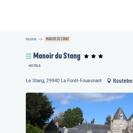
Aller
au
contenu
principal
MANOIR DU STANG
Home
Manoir du Stang
HOTELS
Le Stang, 29940 La Forêt-Fouesnant
Routebes