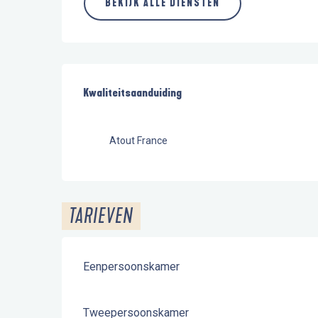
BEKIJK ALLE DIENSTEN
Dienstverlening
Kwaliteitsaanduiding
Kwaliteitsaanduiding
Atout France
TARIEVEN
Eenpersoonskamer
Tweepersoonskamer