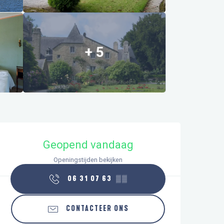
+ 5
Openingstijden en contactgegeve
Geopend vandaag
Openingstijden bekijken
06 31 07 63
▒▒
CONTACTEER ONS