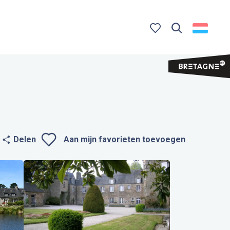
Zoek op
Voir les favoris
Delen
Aan mijn favorieten toevoegen
Ajouter aux favo