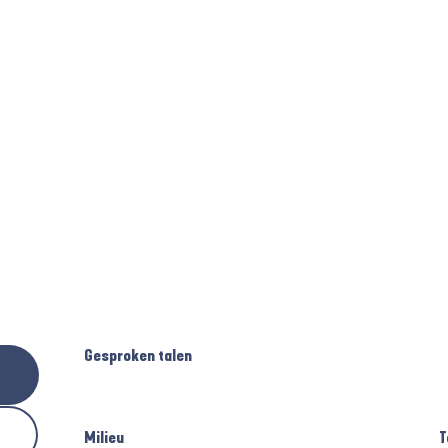
Gesproken talen
Gesproken talen
Milieu
Milieu
T
T