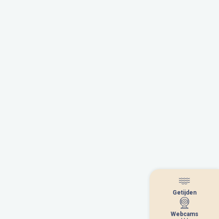
Getijden
Getijden
Webcams
Webcams