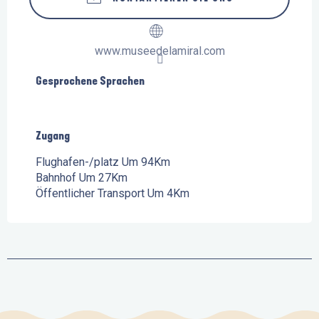
www.museedelamiral.com
Gesprochene Sprachen
Gesprochene Sprachen
Zugang
Zugang
Flughafen-/platz Um 94Km
Bahnhof Um 27Km
Öffentlicher Transport Um 4Km