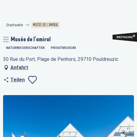
Aller
au
contenu
MUSÉE DE L'AMIRAL
Startseite
principal
Musée de l'amiral
NATURWISSENSCHAFTEN
PRIVATMUSEUM
30 Rue du Port, Plage de Penhors, 29710 Pouldreuzic
Anfahrt
Teilen
Ajouter aux favo