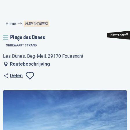
Aller
au
contenu
PLAGE DES DUNES
Home
principal
Plage des Dunes
ONBEWAAKT STRAND
Les Dunes, Beg-Meil, 29170 Fouesnant
Routebeschrijving
Delen
Ajouter aux favo