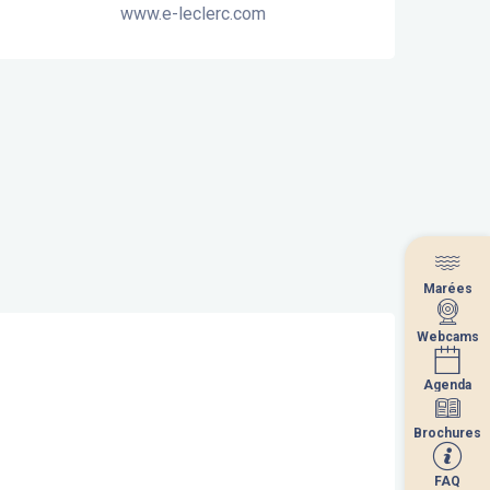
www.e-leclerc.com
Marées
Marées
Webcams
Webcams
Agenda
Agenda
Brochures
Brochures
FAQ
FAQ