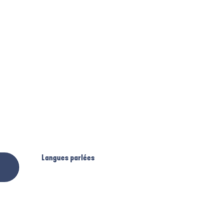
Langues parlées
Langues parlées