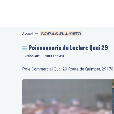
Aller
au
contenu
principal
POISSONNERIE DU LECLERC QUAI 29
Accueil
Poissonnerie du Leclerc Quai 29
NÉGOCIANT
FRUITS DE MER
Pôle Commercial Quai 29 Route de Quimper, 29170