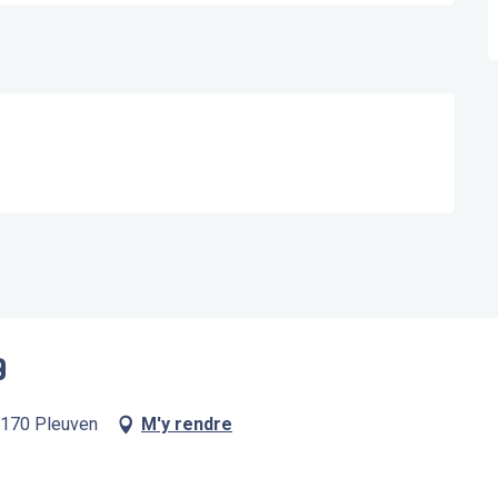
9
9170 Pleuven
M'y rendre