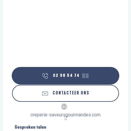
02 98 54 74
▒▒
CONTACTEER ONS
creperie-saveursgourmandes.com
Gesproken talen
Gesproken talen