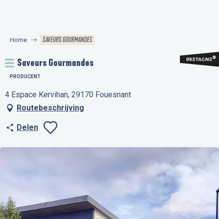
Aller
au
contenu
SAVEURS GOURMANDES
Home
principal
Saveurs Gourmandes
PRODUCENT
4 Espace Kervihan, 29170 Fouesnant
Routebeschrijving
Delen
Ajouter aux favo