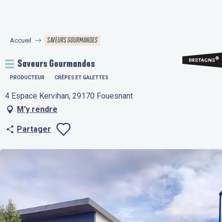
Aller
au
contenu
SAVEURS GOURMANDES
Accueil
principal
Saveurs Gourmandes
PRODUCTEUR
CRÊPES ET GALETTES
4 Espace Kervihan, 29170 Fouesnant
M'y rendre
Partager
Ajouter aux fav