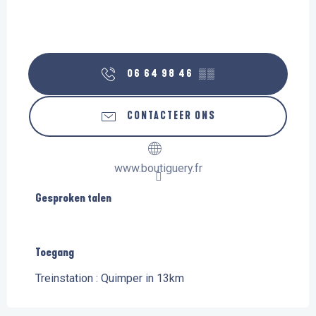
06 64 98 46
▒▒
CONTACTEER ONS
www.boutiguery.fr
Gesproken talen
Gesproken talen
Toegang
Toegang
Treinstation : Quimper in 13km