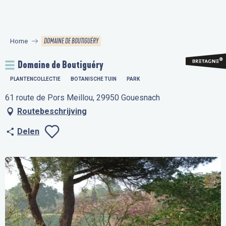
Aller
au
contenu
DOMAINE DE BOUTIGUÉRY
Home
principal
Domaine de Boutiguéry
PLANTENCOLLECTIE
BOTANISCHE TUIN
PARK
61 route de Pors Meillou, 29950 Gouesnach
Routebeschrijving
Delen
Ajouter aux favo