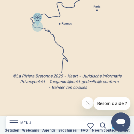
©La Riviera Bretonne 2025
Kaart
Juridische informatie
Privacybeleid
Toegankelijkheid: gedeeltelijk conform
Beheer van cookies
MENU
Webcams
Getijden
Webcams
Agenda
Brochures
Agenda
Neem contact op met
Brochures
FAQ
FAQ
Neem contact op met
Zoek op