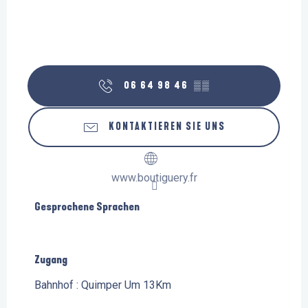
06 64 98 46
▒▒
KONTAKTIEREN SIE UNS
www.boutiguery.fr
Gesprochene Sprachen
Gesprochene Sprachen
Zugang
Zugang
Bahnhof : Quimper Um 13Km