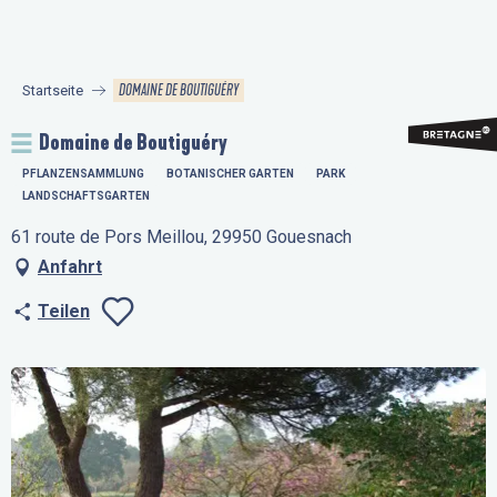
Aller
au
contenu
DOMAINE DE BOUTIGUÉRY
Startseite
principal
Domaine de Boutiguéry
PFLANZENSAMMLUNG
BOTANISCHER GARTEN
PARK
LANDSCHAFTSGARTEN
61 route de Pors Meillou, 29950 Gouesnach
Anfahrt
Teilen
Ajouter aux favo