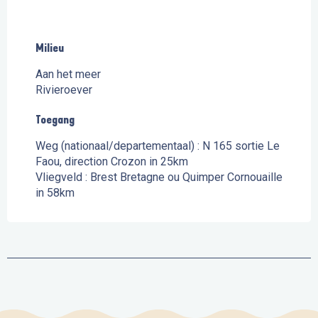
Milieu
Milieu
Aan het meer
Rivieroever
Toegang
Toegang
Weg (nationaal/departementaal) : N 165 sortie Le
Faou, direction Crozon in 25km
Vliegveld : Brest Bretagne ou Quimper Cornouaille
in 58km