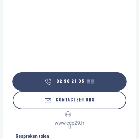
02 98 27 35
▒▒
CONTACTEER ONS
www.cdp29.fr
Gesproken talen
Gesproken talen