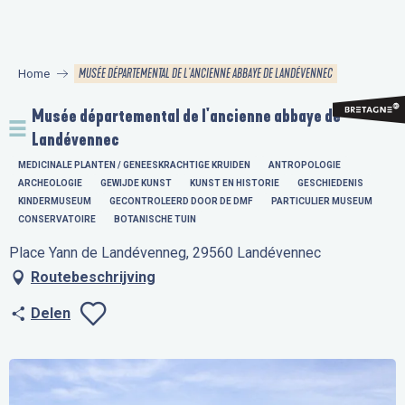
Aller
au
contenu
MUSÉE DÉPARTEMENTAL DE L'ANCIENNE ABBAYE DE LANDÉVENNEC
Home
principal
Musée départemental de l'ancienne abbaye de
Landévennec
MEDICINALE PLANTEN / GENEESKRACHTIGE KRUIDEN
ANTROPOLOGIE
ARCHEOLOGIE
GEWIJDE KUNST
KUNST EN HISTORIE
GESCHIEDENIS
KINDERMUSEUM
GECONTROLEERD DOOR DE DMF
PARTICULIER MUSEUM
CONSERVATOIRE
BOTANISCHE TUIN
Place Yann de Landévenneg, 29560 Landévennec
Routebeschrijving
Delen
Ajouter aux favo