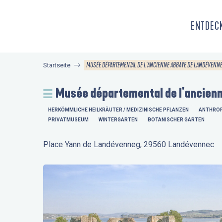
Aller
au
ENTDECK
contenu
principal
MUSÉE DÉPARTEMENTAL DE L'ANCIENNE ABBAYE DE LANDÉVENN
Startseite
Musée départemental de l'ancien
HERKÖMMLICHE HEILKRÄUTER / MEDIZINISCHE PFLANZEN
ANTHROP
PRIVATMUSEUM
WINTERGARTEN
BOTANISCHER GARTEN
Place Yann de Landévenneg, 29560 Landévennec