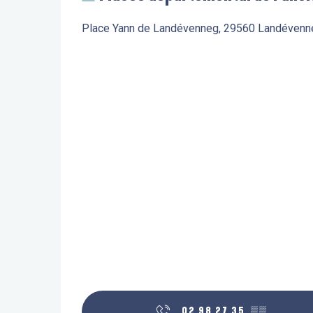
Place Yann de Landévenneg, 29560 Landévenn
02 98 27 35
▒▒