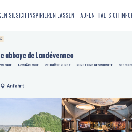
EN SIE
SICH INSPIRIEREN LASSEN
AUFENTHALT
SICH INF
EC
ne abbaye de Landévennec
OLOGIE
ARCHÄOLOGIE
RELIGIÖSE KUNST
KUNST UND GESCHICHTE
GESCHIC
Anfahrt