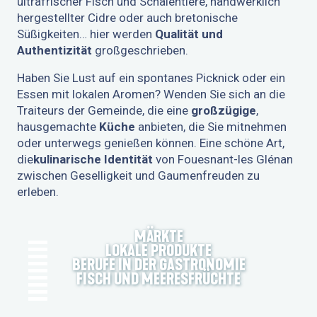
ultrafrischer Fisch und Schalentiere, handwerklich
hergestellter Cidre oder auch bretonische
Süßigkeiten… hier werden
Qualität und
Authentizität
großgeschrieben.
Haben Sie Lust auf ein spontanes Picknick oder ein
Essen mit lokalen Aromen? Wenden Sie sich an die
Traiteurs der Gemeinde, die eine
großzügige
,
hausgemachte
Küche
anbieten, die Sie mitnehmen
oder unterwegs genießen können. Eine schöne Art,
die
kulinarische Identität
von Fouesnant-les Glénan
zwischen Geselligkeit und Gaumenfreuden zu
erleben.
MÄRKTE
LOKALE PRODUKTE
BERUFE IN DER GASTRONOMIE
FISCH UND MEERESFRÜCHTE