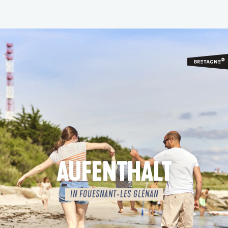
Aller
au
contenu
principal
AUFENTHALT
IN FOUESNANT-LES GLÉNAN