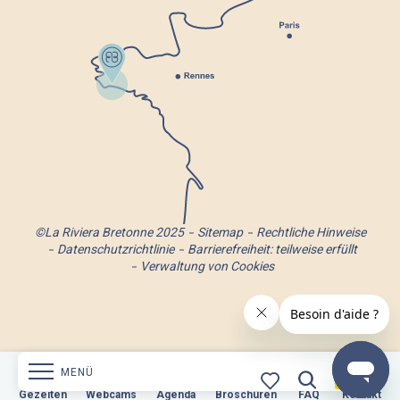
©La Riviera Bretonne 2025
Sitemap
Rechtliche Hinweise
Datenschutzrichtlinie
Barrierefreiheit: teilweise erfüllt
Verwaltung von Cookies
MENÜ
n
Webcams
Gezeiten
Webcams
Agenda
Broschüren
Agenda
Broschüren
FAQ
Kontakt
FAQ
Kontakt