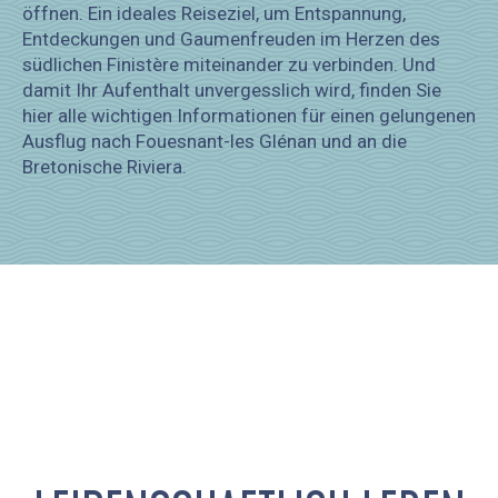
öffnen. Ein ideales Reiseziel, um Entspannung,
Entdeckungen und Gaumenfreuden im Herzen des
südlichen Finistère miteinander zu verbinden. Und
damit Ihr Aufenthalt unvergesslich wird, finden Sie
hier alle wichtigen Informationen für einen gelungenen
Ausflug nach Fouesnant-les Glénan und an die
Bretonische Riviera.
UNTERKÜNFTE