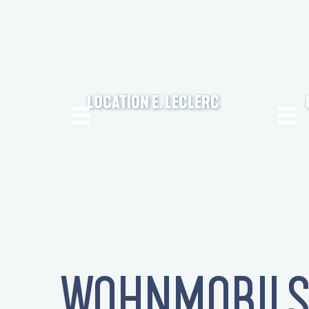
LOCATION E. LECLERC
WOHNMOBILS