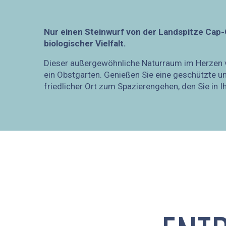
Nur einen Steinwurf von der Landspitze Cap-
biologischer Vielfalt.
Dieser außergewöhnliche Naturraum im Herzen von
ein Obstgarten. Genießen Sie eine geschützte und
friedlicher Ort zum Spazierengehen, den Sie in 