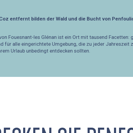
Coz entfernt bilden der Wald und die Bucht von Penfou
 Fouesnant-les Glénan ist ein Ort mit tausend Facetten: gl
 für alle eingerichtete Umgebung, die zu jeder Jahreszeit zu
Ihrem Urlaub unbedingt entdecken sollten.