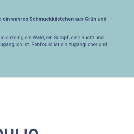
lic ein wahres Schmuckkästchen aus Grün und
eichzeitig ein Wald, ein Sumpf, eine Bucht und
gänglich ist. Penfoulic ist ein zugänglicher und