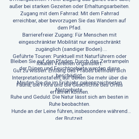
außer bei starken Gezeiten oder Erhaltungsarbeiten.
Zugang mit dem Fahrrad: Mit dem Fahrrad
erreichbar, aber bevorzugen Sie das Wandern auf
dem Pfad.
Barrierefreier Zugang: Für Menschen mit
eingeschränkter Mobilität nur eingeschränkt
zugänglich (sandiger Boden).
Geführte Touren: Punktuell mit Naturführern oder
Bleiben Sie auf den Pfaden: Durch das Zertrampeln
lokalen Vereinen organisiert.
der Dünen und Feuchtgebiete werden diese
Gut zu wissen: Entlang des Pfades befinden sich
beschädigt.
Interpretationstafeln, auf denen Sie mehr über die
Meiden Sie die im Frühjahr gekennzeichneten
Fauna, die Flora und die Geschichte des Ortes
Nistgebiete.
erfahren können.
Ruhe und Geduld: Die Natur lässt sich am besten in
Ruhe beobachten.
Hunde an der Leine führen, insbesondere während
der Brutzeit.
Nicht in der Lagune baden (stehendes Wasser,
Schlamm).